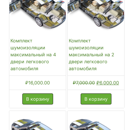
Комплект
Комплект
шумоизоляции
шумоизоляции
максимальный на 4
максимальный на 2
двери легкового
двери легкового
автомобиля
автомобиля
Первоначальн
Теку
₽
16,000.00
₽
7,000.00
₽
6,000.00
цена
цена
составляла
₽6,0
В корзину
В корзину
₽7,000.00.