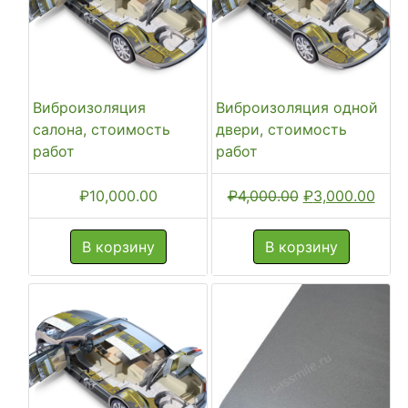
Виброизоляция
Виброизоляция одной
салона, стоимость
двери, стоимость
работ
работ
Первоначальн
Тек
₽
10,000.00
₽
4,000.00
₽
3,000.00
цена
цена
составляла
₽3,0
В корзину
В корзину
₽4,000.00.