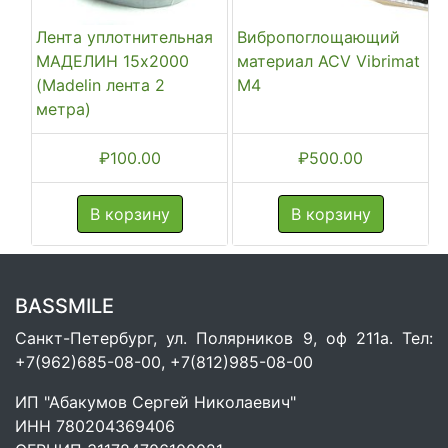
Лента уплотнительная
Вибропоглощающий
МАДЕЛИН 15х2000
материал ACV Vibrimat
(Madelin лента 2
M4
метра)
₽
100.00
₽
500.00
В корзину
В корзину
BASSMILE
Санкт-Петербург, ул. Полярников 9, оф 211а. Тел:
+7(962)685-08-00, +7(812)985-08-00
ИП "Абакумов Сергей Николаевич"
ИНН 780204369406