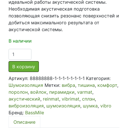
идеальной работы акустической системы.
Необходимая акустическая подготовка
позволяющая снизить резонанс поверхностей и
добиться максимального результата от
акустической системы.
В наличии
Количество
товара
Комплекс
В корзину
работ
Артикул:
88888888-1-1-1-1-1-1-1-1
Категория:
по
Шумоизоляция
Метки:
вибра
,
тишина
,
комфорт
,
шумо-
поролон
,
войлок
,
пирамидки
,
varmat
,
виброизоляции
акустический
,
reinmat
,
vibrimat
,
сплэн
,
с
виброизоляция
,
шумоизоляция
,
шумка
,
vibro
акустической
Бренд:
BassMile
подготовкой
Хетчбек
Описание
5