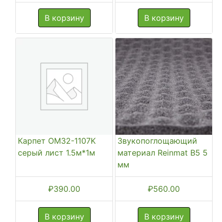
цена
цена
составляла
₽6,0
В корзину
В корзину
₽7,000.00.
Карпет OM32-1107K
Звукопоглощающий
серый лист 1.5м*1м
материал Reinmat B5 5
мм
₽
390.00
₽
560.00
В корзину
В корзину