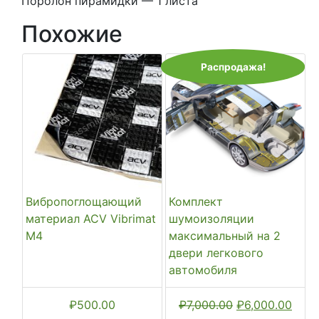
Поролон пирамидки — 1 листа
Похожие
Распродажа!
Вибропоглощающий
Комплект
материал ACV Vibrimat
шумоизоляции
M4
максимальный на 2
двери легкового
автомобиля
Первоначальн
Теку
₽
500.00
₽
7,000.00
₽
6,000.00