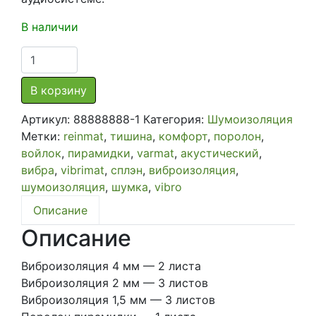
В наличии
Количество
товара
Комплект
В корзину
базовой
Артикул:
88888888-1
Категория:
Шумоизоляция
шумоизоляции
Метки:
reinmat
,
тишина
,
комфорт
,
поролон
,
на
войлок
,
пирамидки
,
varmat
,
акустический
,
2
вибра
,
vibrimat
,
сплэн
,
виброизоляция
,
двери
шумоизоляция
,
шумка
,
vibro
легкового
автомобиля
Описание
Описание
Виброизоляция 4 мм — 2 листа
Виброизоляция 2 мм — 3 листов
Виброизоляция 1,5 мм — 3 листов