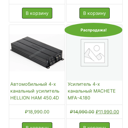
В корзину
В корзину
Распродажа!
Автомобильный 4-х
Усилитель 4-х
канальный усилитель
канальный MACHETE
HELLION HAM 450.4D
MFA-4.180
Первоначальн
Тек
₽
18,990.00
₽
14,990.00
₽
11,990.00
цена
цен
составляла
₽11,
В корзину
В корзину