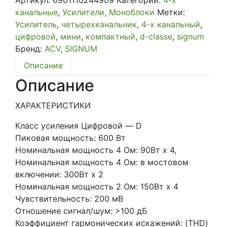
Артикул:
6901110244909
Категории:
4-х
усилитель
канальные
,
Усилители, Моноблоки
Метки:
4x90W
Усилитель
,
четырехканальник
,
4-х канальный
,
MC-
цифровой
,
мини
,
компактный
,
d-classe
,
signum
4.90D
Бренд:
ACV
,
SIGNUM
Описание
Описание
ХАРАКТЕРИСТИКИ
Класс усиления Цифровой — D
Пиковая мощность: 600 Вт
Номинальная мощность 4 Ом: 90Вт х 4,
Номинальная мощность 4 Ом: в мостовом
включении: 300Вт х 2
Номинальная мощность 2 Ом: 150Вт х 4
Чувствительность: 200 мВ
Отношение сигнал/шум: >100 дБ
Коэффициент гармонических искажений: (THD)