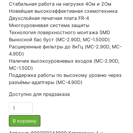
Стабильная работа на нагрузке 4Ом и 2Ом
Новейшая высокоэффективная схемотехника
Двухслойная печатная плата FR-4
Многоуровневая система защиты
Технология поверхностного монтажа SMD
Выносной бас буст (MC-2.90D, MC-1.500D)
Расширенные фильтры до 8кГц (MC-2.90D, MC-
4.90D)
Наличие высокоуровневых входов (MC-2.90D,
MC-1.50D)
Поддержка работы по высокому уровню через
разъёмы-адаптеры (MC-4.90D)
Доступно для предзаказа
Количество
товара
Четырехканальный
В корзину
Цифровой