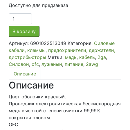
Доступно для предзаказа
Количество
товара
Кабель
В корзину
силовой
Артикул:
6901022513049
Категория:
Силовые
лужёная
кабели, клеммы, предохранители, держатели,
медь
дистрибьюторы
Метки:
медь
,
кабель
,
2ga
,
OFC
Силовой
,
ofc
,
луженый
,
питание
,
2awg
сечением
33
Описание
мм2
Описание
(2AWG
-
Цвет оболочки красный.
2Ga)
Проводник электролитическая бескислородная
медь высокой степени очистки 99,99%
покрытая оловом.
OFC