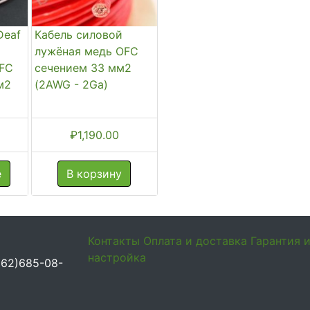
Deaf
Кабель силовой
лужёная медь OFC
OFC
сечением 33 мм2
м2
(2AWG - 2Ga)
₽
1,190.00
е
В корзину
Контакты
Оплата и доставка
Гарантия 
настройка
962)685-08-