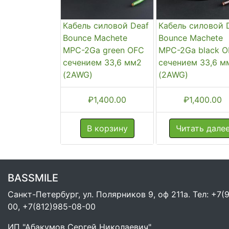
Кабель силовой Deaf
Кабель силовой 
Bounce Machete
Bounce Machete
MPC-2Ga green OFC
MPC-2Ga black 
сечением 33,6 мм2
сечением 33,6 м
(2AWG)
(2AWG)
₽
1,400.00
₽
1,400.00
В корзину
Читать дале
BASSMILE
Санкт-Петербург, ул. Полярников 9, оф 211а. Тел: +7(
00, +7(812)985-08-00
ИП "Абакумов Сергей Николаевич"