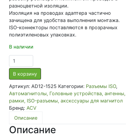
разноцветной изоляции.
Изоляция на проводах адаптера частично
зачищена для удобства выполнения монтажа.
ISO-коннекторы поставляются в прозрачных
полиэтиленовых упаковках.
В наличии
Количество
товара
Скрепленный
В корзину
евроразъем
Артикул:
AD12-1525
Категории:
Разъемы ISO
,
ACV
Автомагнитолы, Головные устройства, антенны,
AD12-
рамки, ISO-разъемы, акскссуары для магнитол
1525
Бренд:
ACV
папа
Описание
Описание