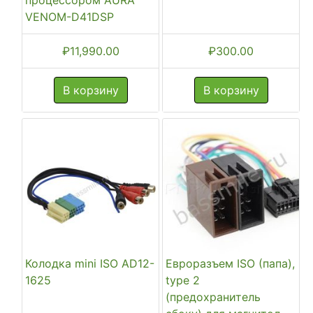
процессором AURA
VENOM-D41DSP
₽
11,990.00
₽
300.00
В корзину
В корзину
Колодка mini ISO AD12-
Евроразъем ISO (папа),
1625
type 2
(предохранитель