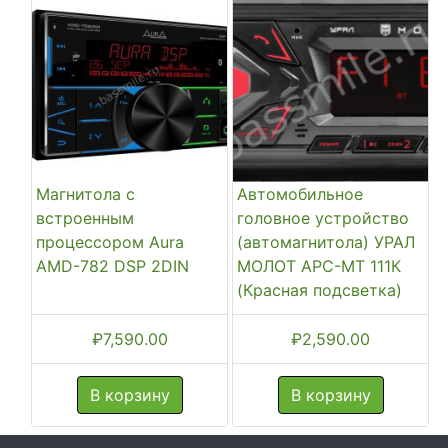
Магнитола с
Автомобильное
встроенным
головное устройство
процессором Aura
(автомагнитола) УРАЛ
AMD-782 DSP 2DIN
МОЛОТ АРС-МТ 111К
(Красная подсветка)
₽
7,590.00
₽
2,590.00
В корзину
В корзину