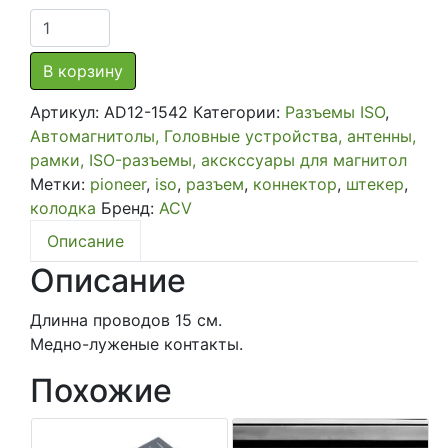
Количество
товара
ISO-
В корзину
адаптер
Артикул:
AD12-1542
Категории:
Разъемы ISO
,
для
Автомагнитолы, Головные устройства, антенны,
автомагнитолы
рамки, ISO-разъемы, акскссуары для магнитол
Pioneer
Метки:
pioneer
,
iso
,
разъем
,
коннектор
,
штекер
,
AD12-
колодка
Бренд:
ACV
1542
предохранитель
Описание
сверху
Описание
Длинна проводов 15 см.
Медно-луженые контакты.
Похожие