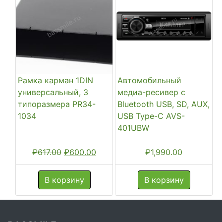
Рамка карман 1DIN
Автомобильный
универсальный, 3
медиа-ресивер с
типоразмера PR34-
Bluetooth USB, SD, AUX,
1034
USB Type-C AVS-
401UBW
Первоначальная
Текущая
₽
617.00
₽
600.00
₽
1,990.00
цена
цена:
составляла
₽600.00.
В корзину
В корзину
₽617.00.