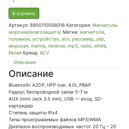
товара
Морской
В корзину
MP3/USB
Артикул:
6900110008016
Категория:
Магнитолы
ресивер
морские(влагозащита)
Метки:
магнитола
,
AMR-
головное
,
устройство
,
acv
,
рессивер
,
usb
,
801W
морская
,
marine
,
receiver
,
mp3
,
radio
,
white
,
(корпус
белая
Бренд:
ACV
белого
цвета)
Описание
Описание
Bluetooth: A2DP, HFP (ver. 4.0), PBAP
Радиус беспроводной связи 5-7 м
AUX (mini Jack 3.5 mm), USB — вход, SD-
картридер
Степень защиты IPx4
Типы проигрываемых файлов МР3/WMA
Диапазон воспроизводимых частот 20 Гц – 20