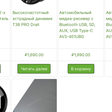
2-х
Высокочастотный
Автомобильный
Ав
тель
эстрадный динамик
медиа-ресивер с
ме
T38 PRO Drall
Bluetooth USB, SD,
Bl
AUX, USB Type-C
AU
AVS-401UBG
AV
₽
1,690.00
₽
1,990.00
Читать далее
В корзину