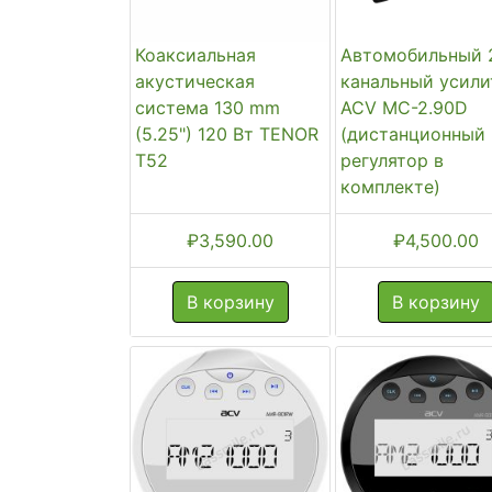
Коаксиальная
Автомобильный 
акустическая
канальный усили
система 130 mm
ACV MC-2.90D
(5.25") 120 Вт TENOR
(дистанционный
T52
регулятор в
комплекте)
₽
3,590.00
₽
4,500.00
В корзину
В корзину