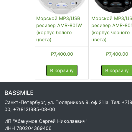
Морской MP3/USB
Морской MP3/U
ресивер AMR-801W
ресивер AMR-80
(корпус белого
(корпус черного
цвета)
цвета)
₽
7,400.00
₽
7,400.00
В корзину
В корзину
BASSMILE
Санкт-Петербург, ул. Полярников 9, оф 211а. Тел: +7(
00, +7(812)985-08-00
ИП "Абакумов Сергей Николаевич"
ИНН 780204369406