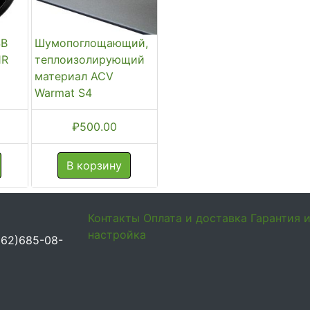
SB
Шумопоглощающий,
1R
теплоизолирующий
материал ACV
Warmat S4
₽
500.00
В корзину
Контакты
Оплата и доставка
Гарантия 
настройка
962)685-08-