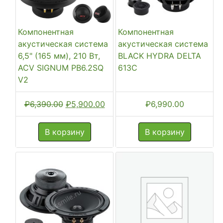
Компонентная
Компонентная
акустическая система
акустическая система
6,5" (165 мм), 210 Вт,
BLACK HYDRA DELTA
ACV SIGNUM PB6.2SQ
613C
V2
Первоначальная
Текущая
₽
6,390.00
₽
5,900.00
₽
6,990.00
цена
цена:
составляла
₽5,900.00.
В корзину
В корзину
₽6,390.00.