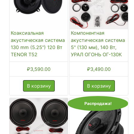
Коаксиальная
Компонентная
акустическая система
акустическая система
130 mm (5.25") 120 Вт
5" (130 мм), 140 Вт,
TENOR T52
УРАЛ ОГОНЬ ОГ-130К
₽
3,590.00
₽
3,490.00
В корзину
В корзину
Распродажа!