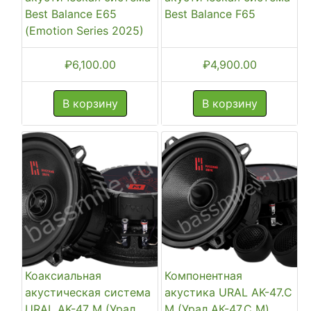
Best Balance E65
Best Balance F65
(Emotion Series 2025)
₽
6,100.00
₽
4,900.00
В корзину
В корзину
Коаксиальная
Компонентная
акустическая система
акустика URAL AK-47.C
URAL AK-47 M (Урал
M (Урал АК-47.С М)