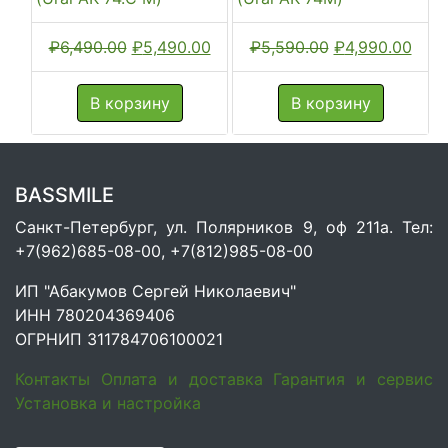
Первоначальная
Текущая
Первоначальн
Тек
₽
6,490.00
₽
5,490.00
₽
5,590.00
₽
4,990.00
цена
цена:
цена
цена
составляла
₽5,490.00.
составляла
₽4,9
В корзину
В корзину
₽6,490.00.
₽5,590.00.
BASSMILE
Санкт-Петербург, ул. Полярников 9, оф 211а. Тел:
+7(962)685-08-00, +7(812)985-08-00
ИП "Абакумов Сергей Николаевич"
ИНН 780204369406
ОГРНИП 311784706100021
Контакты
Оплата и доставка
Гарантия и сервис
Установка и настройка