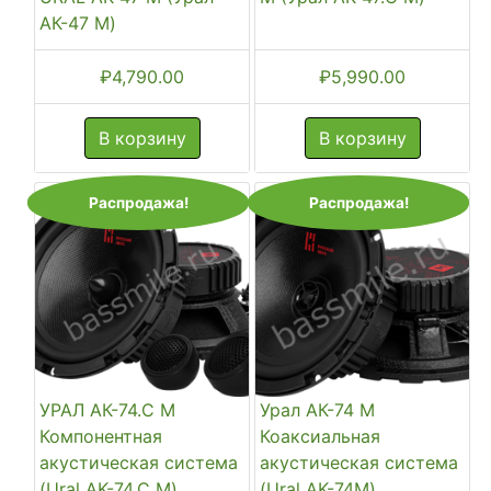
АК-47 М)
₽
4,790.00
₽
5,990.00
В корзину
В корзину
Распродажа!
Распродажа!
УРАЛ АК-74.C М
Урал АК-74 М
Компонентная
Коаксиальная
акустическая система
акустическая система
(Ural AK-74.C M)
(Ural AK-74M)