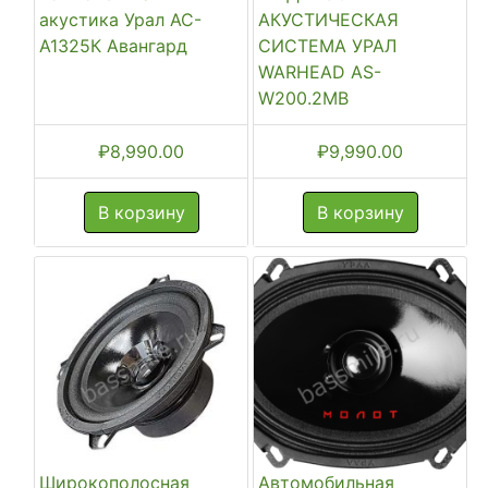
акустика Урал АС-
АКУСТИЧЕСКАЯ
А1325К Авангард
СИСТЕМА УРАЛ
WARHEAD AS-
W200.2MB
₽
8,990.00
₽
9,990.00
В корзину
В корзину
Широкополосная
Автомобильная