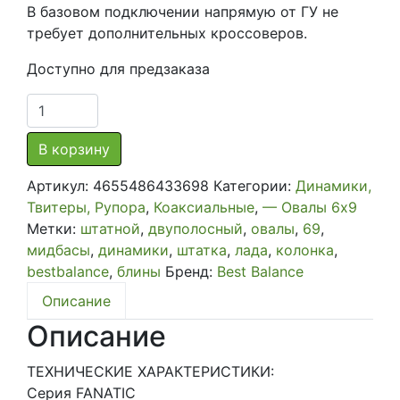
В базовом подключении напрямую от ГУ не
требует дополнительных кроссоверов.
Доступно для предзаказа
Количество
товара
Коаксиальная
В корзину
акустическая
Артикул:
4655486433698
Категории:
Динамики,
система
Твитеры, Рупора
,
Коаксиальные
,
— Овалы 6х9
Best
Метки:
штатной
,
двуполосный
,
овалы
,
69
,
Balance
мидбасы
,
динамики
,
штатка
,
лада
,
колонка
,
F69
bestbalance
,
блины
Бренд:
Best Balance
Описание
Описание
ТЕХНИЧЕСКИЕ ХАРАКТЕРИСТИКИ:
Серия FANATIC