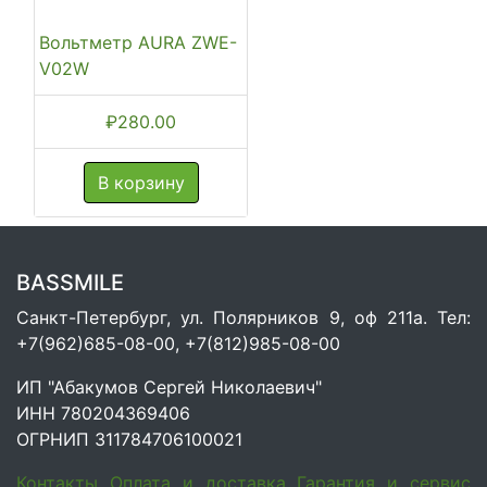
Вольтметр AURA ZWE-
V02W
₽
280.00
В корзину
BASSMILE
Санкт-Петербург, ул. Полярников 9, оф 211а. Тел:
+7(962)685-08-00, +7(812)985-08-00
ИП "Абакумов Сергей Николаевич"
ИНН 780204369406
ОГРНИП 311784706100021
Контакты
Оплата и доставка
Гарантия и сервис