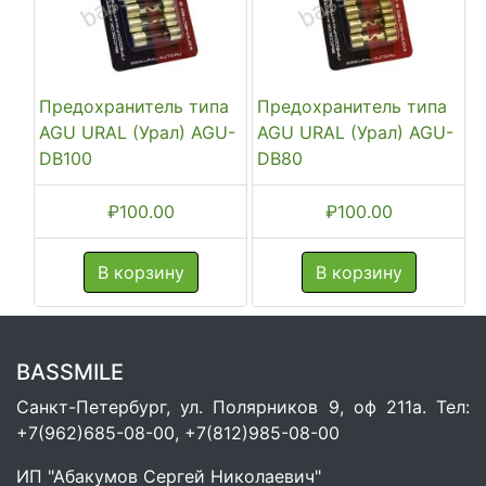
Предохранитель типа
Предохранитель типа
AGU URAL (Урал) AGU-
AGU URAL (Урал) AGU-
DB100
DB80
₽
100.00
₽
100.00
В корзину
В корзину
BASSMILE
Санкт-Петербург, ул. Полярников 9, оф 211а. Тел:
+7(962)685-08-00, +7(812)985-08-00
ИП "Абакумов Сергей Николаевич"