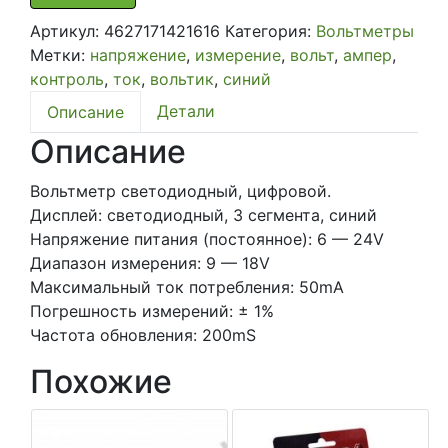
AURA
Артикул:
4627171421616
Категория:
Вольтметры
ZWE-
Метки:
напряжение
,
измерение
,
вольт
,
ампер
,
V02B
контроль
,
ток
,
вольтик
,
синий
Детали
Описание
Описание
Вольтметр светодиодный, цифровой.
Дисплей: светодиодный, 3 сегмента, синий
Напряжение питания (постоянное): 6 — 24V
Диапазон измерения: 9 — 18V
Максимальный ток потребления: 50mA
Погрешность измерений: ± 1%
Частота обновления: 200mS
Похожие