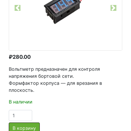
Previous
Next
₽
280.00
Вольтметр предназначен для контроля
напряжения бортовой сети.
Формфактор корпуса — для врезания в
плоскость.
В наличии
Количество
товара
Вольтметр
В корзину