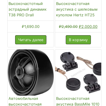
Высокочастотный
Высокочастотная
эстрадный динамик
акустика с шелковым
T38 PRO Drall
куполом Hertz HT25
Первоначальн
Тек
₽
1,690.00
₽
2,490.00
₽
2,000.00
цена
цена
составляла
₽2,0
Читать далее
В корзину
₽2,490.00.
Автомобильная
Высокочастотная
высокочастотная
акустика BassMile 1010