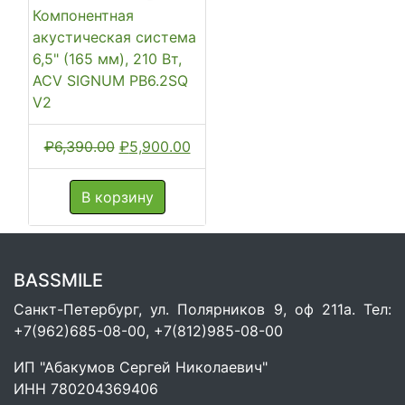
Компонентная
акустическая система
6,5" (165 мм), 210 Вт,
ACV SIGNUM PB6.2SQ
V2
Первоначальная
Текущая
₽
6,390.00
₽
5,900.00
цена
цена:
составляла
₽5,900.00.
В корзину
₽6,390.00.
BASSMILE
Санкт-Петербург, ул. Полярников 9, оф 211а. Тел:
+7(962)685-08-00, +7(812)985-08-00
ИП "Абакумов Сергей Николаевич"
ИНН 780204369406