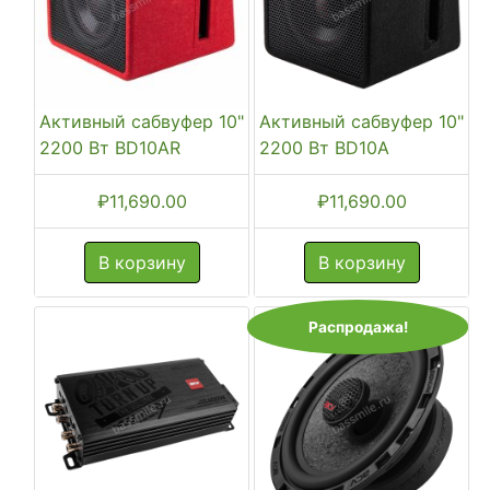
Активный сабвуфер 10"
Активный сабвуфер 10"
2200 Вт BD10AR
2200 Вт BD10A
₽
11,690.00
₽
11,690.00
В корзину
В корзину
Распродажа!