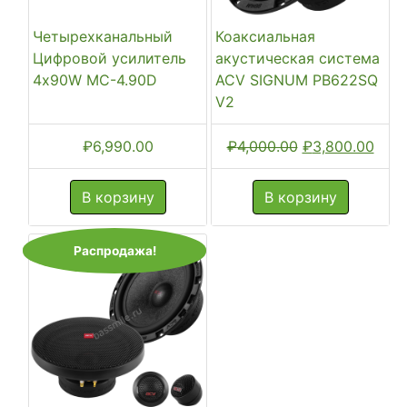
Четырехканальный
Коаксиальная
Цифровой усилитель
акустическая система
4x90W MC-4.90D
ACV SIGNUM PB622SQ
V2
Первоначальн
Тек
₽
6,990.00
₽
4,000.00
₽
3,800.00
цена
цена
составляла
₽3,8
В корзину
В корзину
₽4,000.00.
Распродажа!