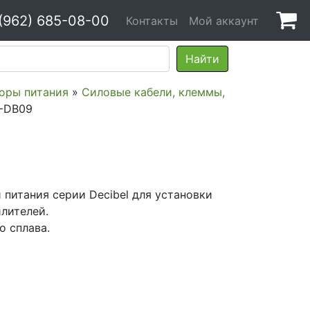
(962) 685-08-00
Контакты
Мой аккаунт
оры питания
»
Силовые кабели, клеммы,
B-DB09
питания серии Decibel для установки
лителей.
о сплава.