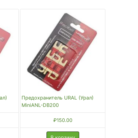
ал)
Предохранитель URAL (Урал)
MiniANL-DB200
₽
150.00
В корзину