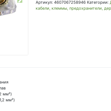
Артикул:
4607067258946
Категории:
Next
кабели, клеммы, предохранители, д
ания
лав
2 мм²)
1,2 мм²)