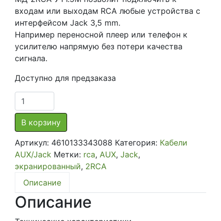
входам или выходам RCA любые устройства с
интерфейсом Jack 3,5 mm.
Например переносной плеер или телефон к
усилителю напрямую без потери качества
сигнала.
Доступно для предзаказа
Количество
товара
Профессиональный
В корзину
кабель
Артикул:
4610133343088
Категория:
Кабели
миниджек
AUX/Jack
Метки:
rca
,
AUX
,
Jack
,
УРАЛ
экранированный
,
2RCA
УЛЬТИМАТУМ
МД-2RCA
Описание
УТ1.5М
Описание
(Jack
3,5-