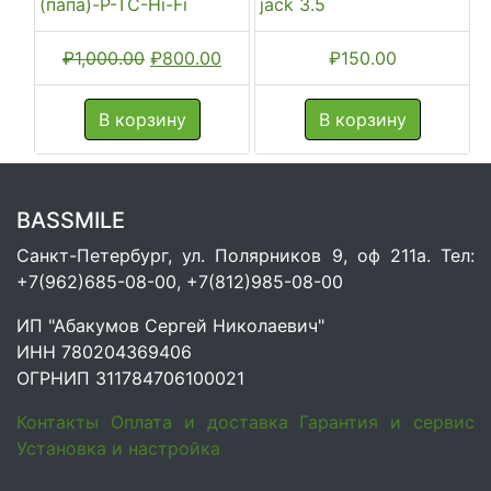
(папа)-P-TC-Hi-Fi
jack 3.5
Первоначальная
Текущая
₽
1,000.00
₽
800.00
₽
150.00
цена
цена:
составляла
₽800.00.
В корзину
В корзину
₽1,000.00.
BASSMILE
Санкт-Петербург, ул. Полярников 9, оф 211а. Тел:
+7(962)685-08-00, +7(812)985-08-00
ИП "Абакумов Сергей Николаевич"
ИНН 780204369406
ОГРНИП 311784706100021
Контакты
Оплата и доставка
Гарантия и сервис
Установка и настройка