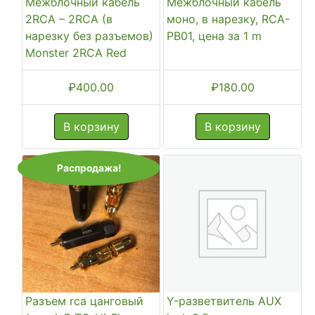
Межблочный кабель
Межблочный кабель
2RCA – 2RCA (в
моно, в нарезку, RCA-
нарезку без разъемов)
PB01, цена за 1 m
Monster 2RCA Red
₽
400.00
₽
180.00
В корзину
В корзину
Распродажа!
Разъем rca цанговый
Y-разветвитель AUX