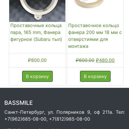
Проставочные кольца
Проставочное кольцо
пара, 165 mm, Фанера
фанера 200 мм 18 мм с
фигурное (Subaru тыл)
отверстиями для
монтажа
Первоначальн
Текущ
₽
800.00
₽
600.00
₽
480.00
цена
цена:
составляла
₽480.
В корзину
В корзину
₽600.00.
BASSMILE
Санкт-Петербург, ул. Полярников 9, оф 211а. Тел:
+7(962)685-08-00, +7(812)985-08-00