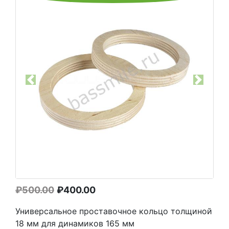
Previous
Next
Первоначальная
Текущая
₽
500.00
₽
400.00
цена
цена:
Универсальное проставочное кольцо толщиной
составляла
₽400.00.
18 мм для динамиков 165 мм