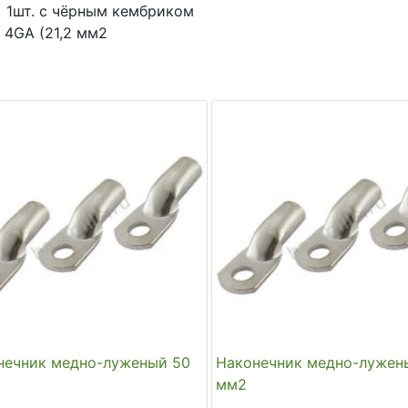
+ 1шт. с чёрным кембриком
 4GA (21,2 мм2
нечник медно-луженый 50
Наконечник медно-лужен
мм2