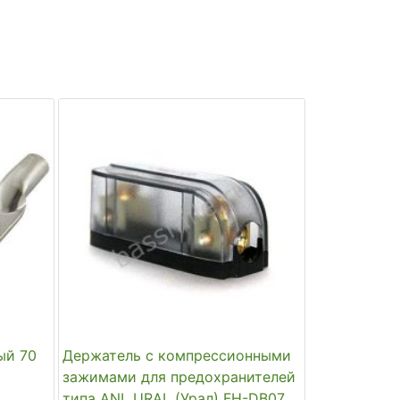
ый 70
Держатель с компрессионными
зажимами для предохранителей
типа ANL URAL (Урал) FH-DB07