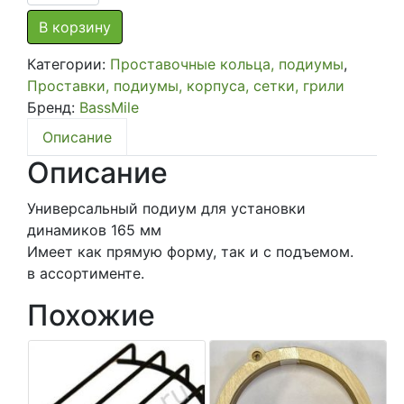
товара
Подиум
В корзину
кольцо
Категории:
Проставочные кольца, подиумы
,
универсальный
Проставки, подиумы, корпуса, сетки, грили
под
Бренд:
BassMile
165
мм
Описание
динамик,
Описание
виниловое
покрытие,
Универсальный подиум для установки
черный
динамиков 165 мм
Имеет как прямую форму, так и с подъемом.
в ассортименте.
Похожие