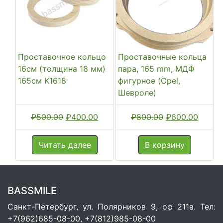
Проставочное кольцо
Проставочные кольца
16см (толщина 18 мм)
пара, 165 mm, МДФ
165см K1618
фигурное (Opel,
Шевроле)
Первоначальная
Текущая
Первоначальн
Текущ
₽
500.00
₽
400.00
₽
800.00
₽
600.00
цена
цена:
цена
цена:
составляла
₽400.00.
составляла
₽600.
Читать далее
В корзину
₽500.00.
₽800.00.
BASSMILE
Санкт-Петербург, ул. Полярников 9, оф 211а. Тел:
+7(962)685-08-00, +7(812)985-08-00