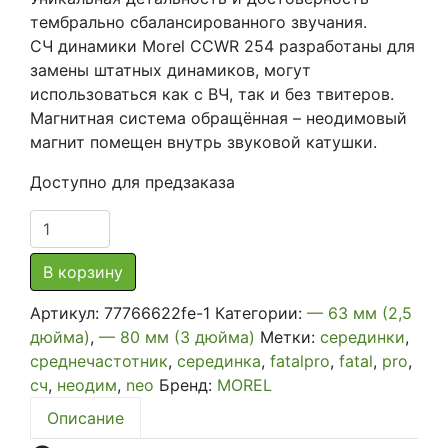
тембрально сбалансированного звучания.
СЧ динамики Morel CCWR 254 разработаны для
замены штатных динамиков, могут
использоваться как с ВЧ, так и без твитеров.
Магнитная система обращённая – неодимовый
магнит помещен внутрь звуковой катушки.
Доступно для предзаказа
Количество
товара
Среднечастотная
В корзину
акустика
Артикул:
77766622fe-1
Категории:
— 63 мм (2,5
SQ
дюйма)
,
— 80 мм (3 дюйма)
Метки:
серединки
,
Morel
среднечастотник
,
серединка
,
fatalpro
,
fatal
,
pro
,
MAXIMO
сч
,
неодим
,
neo
Бренд:
MOREL
CCWR
254
Описание
размер