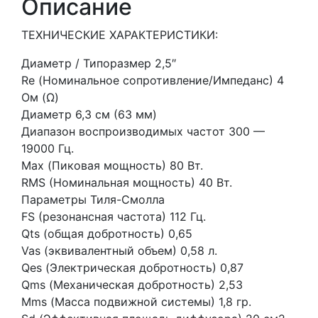
Описание
2,5
дюйма(64
ТЕХНИЧЕСКИЕ ХАРАКТЕРИСТИКИ:
мм)
Диаметр / Типоразмер 2,5″
Re (Номинальное сопротивление/Импеданс) 4
Ом (Ω)
Диаметр 6,3 см (63 мм)
Диапазон воспроизводимых частот 300 —
19000 Гц.
Max (Пиковая мощность) 80 Вт.
RMS (Номинальная мощность) 40 Вт.
Параметры Тиля-Смолла
FS (резонансная частота) 112 Гц.
Qts (общая добротность) 0,65
Vas (эквивалентный объем) 0,58 л.
Qes (Электрическая добротность) 0,87
Qms (Механическая добротность) 2,53
Mms (Масса подвижной системы) 1,8 гр.