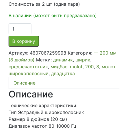
Стоимость за 2 шт (одна пара)
В наличии (может быть предзаказано)
Количество
товара
Автомобильная
В корзину
широкополосная
Артикул:
4607067259998
Категория:
— 200 мм
акустическая
(8 дюймов)
Метки:
динамик
,
ширик
,
система
среднечастотник
,
мидбас
,
molot
,
200
,
8
,
молот
,
УРАЛ
широкополосный
,
двадцатка
АС-
М200
Описание
МОЛОТ
Описание
Технические характеристики:
Тип Эстрадный широкополосник
Размер 8 дюймов (20 см)
Диапазон частот 80-10000 Гц