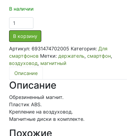
В наличии
Количество
товара
Магнитный
В корзину
держатель
Артикул:
6931474702005
Категория:
Для
на
смартфонов
Метки:
держатель
,
смартфон
,
воздуховод
воздуховод
,
магнитный
BOROFONE
Black
Описание
Magnetic
Описание
Holder
Обрезиненный магнит.
Пластик ABS.
Крепление на воздуховод.
Магнитные диски в комплекте.
Похожие