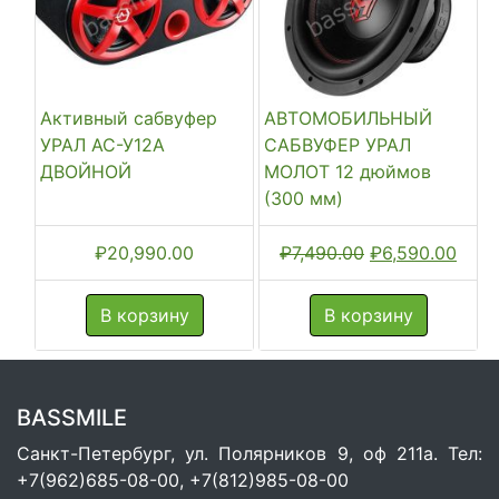
Активный сабвуфер
АВТОМОБИЛЬНЫЙ
УРАЛ АС-У12А
САБВУФЕР УРАЛ
ДВОЙНОЙ
МОЛОТ 12 дюймов
(300 мм)
Первоначальн
Теку
₽
20,990.00
₽
7,490.00
₽
6,590.00
цена
цена
составляла
₽6,5
В корзину
В корзину
₽7,490.00.
BASSMILE
Санкт-Петербург, ул. Полярников 9, оф 211а. Тел:
+7(962)685-08-00, +7(812)985-08-00