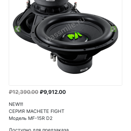
Previous
Next
Первоначальная
Текущая
₽
12,390.00
₽
9,912.00
цена
цена:
NEW!!!
составляла
₽9,912.00.
СЕРИЯ MACHETE FIGHT
₽12,390.00.
Модель MF-15R D2
Доступно для предзаказа