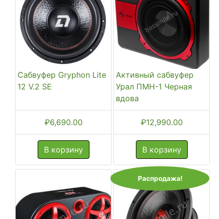
Сабвуфер Gryphon Lite
Активный сабвуфер
12 V.2 SE
Урал ПМН-1 Черная
вдова
₽
6,690.00
₽
12,990.00
В корзину
В корзину
Распродажа!