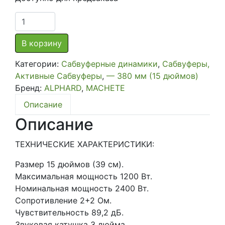
Количество
товара
Сабвуфер
В корзину
DEAF
Категории:
Сабвуферные динамики
,
Сабвуферы,
BOUNCE
Активные Сабвуферы
,
— 380 мм (15 дюймов)
MACHETE
Бренд:
ALPHARD
,
MACHETE
MF-
15R
Описание
D2
Описание
ТЕХНИЧЕСКИЕ ХАРАКТЕРИСТИКИ:
Размер 15 дюймов (39 см).
Максимальная мощность 1200 Вт.
Номинальная мощность 2400 Вт.
Сопротивление 2+2 Ом.
Чувствительность 89,2 дБ.
Звуковая катушка 3 дюйма.