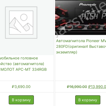
Автомагнитола Pioneer M
280FD(оригинал! Выстав
экземпляр)
мобильное головное
ойство (автомагнитола)
 МОЛОТ АРС-МТ 334RGB
Первонач
₽
3,690.00
₽
16,990.00
₽
13,990.
цена
составля
В корзину
В корзину
₽16,990.0