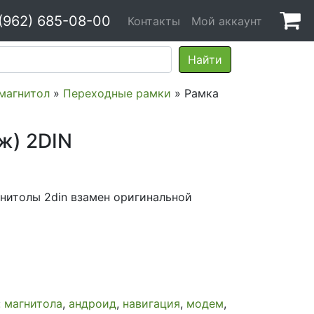
(962) 685-08-00
Контакты
Мой аккаунт
 магнитол
»
Переходные рамки
» Рамка
ж) 2DIN
нитолы 2din взамен оригинальной
:
магнитола
,
андроид
,
навигация
,
модем
,