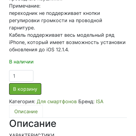
Примечание:
переходник не поддерживает кнопки
регулировки громкости на проводной
гарнитуре.
Кабель поддерживает весь модельный ряд
iPhone, который имеет возможность установки
обновления до iOS 12.1.4.
В наличии
Количество
товара
Переходник
В корзину
для
Категория:
Для смартфонов
Бренд:
ISA
iPhone
LA-
Описание
35J
Описание
Lightning
Jack
ХАРАКТЕРИСТИКИ