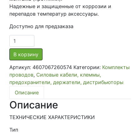
Надежные и защищенные от коррозии и
перепадов температур аксессуары.
Доступно для предзаказа
Количество
товара
Комплект
В корзину
кабелей
Артикул:
4607067260574
Категории:
Комплекты
Урал
проводов
,
Силовые кабели, клеммы,
Молот
предохранители, держатели, дистрибьюторы
К2-
МТ4
Описание
Описание
ТЕХНИЧЕСКИЕ ХАРАКТЕРИСТИКИ
Тип