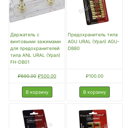
Держатель с
Предохранитель типа
винтовыми зажимами
AGU URAL (Урал) AGU-
для предохранителей
DB80
типа ANL URAL (Урал)
FH-DB01
Первоначальная
Текущая
₽
690.00
₽
500.00
₽
100.00
цена
цена:
составляла
₽500.00.
В корзину
В корзину
₽690.00.