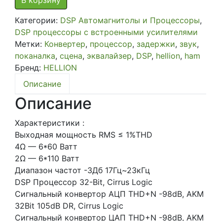
В корзину
канальный
Категории:
DSP Автомагнитолы и Процессоры
,
процессор
DSP процессоры с встроенными усилителями
DSP
Метки:
Конвертер
,
процессор
,
задержки
,
звук
,
со
поканалка
,
сцена
,
эквалайзер
,
DSP
,
hellion
,
ham
встроенным
Бренд:
HELLION
усилителем
на
Описание
6
Описание
каналов
Hellion
Характеристики :
HAM
Выходная мощность RMS ≤ 1%THD
6.80
4Ω — 6*60 Ватт
DSP
2Ω — 6*110 Ватт
Диапазон частот -3Дб 17Гц~23кГц
DSP Процессор 32-Bit, Cirrus Logic
Сигнальный конвертор АЦП THD+N -98dB, AKM
32Bit 105dB DR, Cirrus Logic
Сигнальный конвертор ЦАП THD+N -98dB, AKM