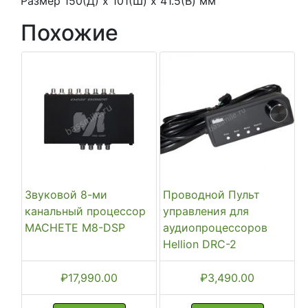
Размер 150(Д) x 101(Ш) x 41.5(В) мм
Похожие
Звуковой 8-ми
Проводной Пульт
канальный процессор
управления для
MACHETE M8-DSP
аудиопроцессоров
Hellion DRC-2
₽
17,990.00
₽
3,490.00