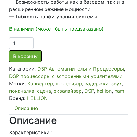
— Возможность работы как в базовом, так и в
расширенном режиме мощности
— Гибкость конфигурации системы
В наличии (может быть предзаказано)
Количество
товара
8-
В корзину
канальный
Категории:
DSP Автомагнитолы и Процессоры
,
процессор
DSP процессоры с встроенными усилителями
DSP
Метки:
Конвертер
,
процессор
,
задержки
,
звук
,
со
поканалка
,
сцена
,
эквалайзер
,
DSP
,
hellion
,
ham
встроенным
Бренд:
HELLION
усилителем
на
Описание
6
Описание
каналов
Hellion
Характеристики :
HAM