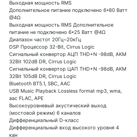
Выходная мощность RMS
4.8
Дополнительное питание подключено 6*80 Ватт
PIN
@4Ω
DSP
Выходная мощность RMS Дополнительное
питание не подключено 6*25 Ватт @4Ω
Диапазон частот 20Гц~20кГц
DSP Процессор 32-Bit, Cirrus Logic
Сигнальный конвертор АЦП THD+N -98dB, AKM
32Bit 102dB DR, Cirrus Logic
Сигнальный конвертор ЦАП THD+N -98dB, AKM
32Bit 105dB DR, Cirrus Logic
Bluetooth BT5.1, SBC, AAC
USB Music Playback Lossless format mp3, wma,
aac FLAC, APE
Высокоуровневый акустический выход
(мостовой режим) 6 каналов
Дифференциальный D-класс
Дифференциальный вход высокого уровня 4
кан