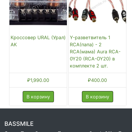
Кроссовер URAL (Урал)
Y-разветвитель 1
АК
RCA(папа) - 2
RCA(мама) Aura RCA-
0Y20 (RCA-OY20) в
комплекте 2 шт.
₽
1,990.00
₽
400.00
В корзину
В корзину
BASSMILE