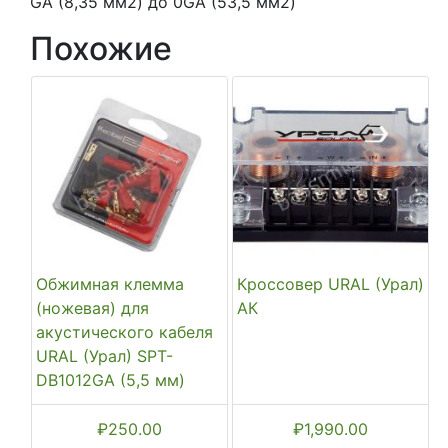
GA (8,35 мм2) до 0GA (53,5 мм2)
Похожие
Обжимная клемма
Кроссовер URAL (Урал)
(ножевая) для
АК
акустического кабеля
URAL (Урал) SPT-
DB1012GA (5,5 мм)
₽
250.00
₽
1,990.00