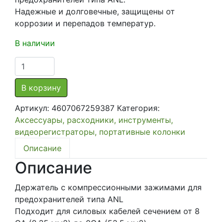
Надежные и долговечные, защищены от
коррозии и перепадов температур.
В наличии
Количество
товара
Держатель
В корзину
с
Артикул:
4607067259387
Категория:
компрессионными
Аксессуары, расходники, инструменты,
зажимами
видеорегистраторы, портативные колонки
для
предохранителей
Описание
типа
Описание
ANL
URAL
Держатель с компрессионными зажимами для
(Урал)
предохранителей типа ANL
FH-
Подходит для силовых кабелей сечением от 8
DB07