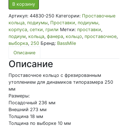
Проставочные
В корзину
кольца
Артикул:
44830-250
Категории:
Проставочные
250
кольца, подиумы
,
Проставки, подиумы,
мм
корпуса, сетки, грили
Метки:
проставки
,
Фанера
подиум
,
кольца
,
фанера
,
кольцо
,
проставочное
,
18
выборка
,
250
Бренд:
BassMile
мм
с
Описание
выборкой
Описание
пара
Проставочное кольцо с фрезированным
утоплением для динамиков типоразмера 250
мм
Размеры:
Посадочный 236 мм
Внешний 273 мм
Толщина 18 мм
Толщина по выборке 10 мм