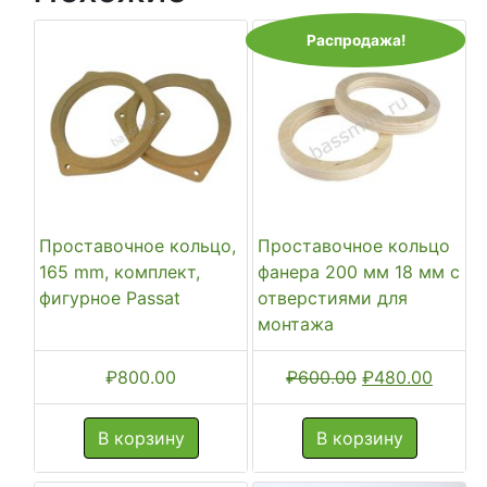
Распродажа!
Проставочное кольцо,
Проставочное кольцо
165 mm, комплект,
фанера 200 мм 18 мм с
фигурное Passat
отверстиями для
монтажа
Первоначальн
Текущ
₽
800.00
₽
600.00
₽
480.00
цена
цена:
составляла
₽480.
В корзину
В корзину
₽600.00.