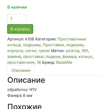
В наличии
Количество
товара
Проставочное
В корзину
кольцо
Артикул:
k108
Категории:
Проставочные
фанера
кольца, подиумы
,
Проставки, подиумы,
100
корпуса, сетки, грили
Метки:
штатка
,
165
,
мм
замена
,
проставки
,
подиум
,
фанера
,
кольцо
,
толщина
проставочное
,
18
Бренд:
BassMile
8
мм
Описание
Описание
обработка ЧПУ
Фанера 8 мм
Похожие