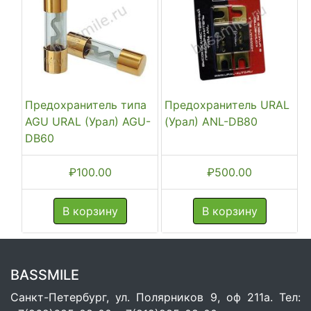
Предохранитель типа
Предохранитель URAL
AGU URAL (Урал) AGU-
(Урал) ANL-DB80
DB60
₽
100.00
₽
500.00
В корзину
В корзину
BASSMILE
Санкт-Петербург, ул. Полярников 9, оф 211а. Тел: