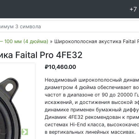
+7
— 100 мм (4 дюйма)
» Широкополосная акустика Faital 
а Faital Pro 4FE32
₽
10,460.00
Неодимовый широкополосный динамик
диаметром 4 дюйма обеспечивает во
частот в диапазоне от 90 до 20000 
искажений, и достижения высокой э
динамике применен бумажный диффуз
Динамик 4FE32 рекомендован к прим
системах Hi-End класса, высококаче
в вертикальных линейных массивах.
Next