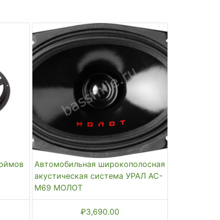
дюймов
Автомобильная широкополосная
акустическая система УРАЛ АС-
М69 МОЛОТ
₽
3,690.00