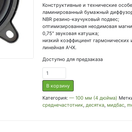
Конструктивные и технические особе
ламинированный бумажный диффузор
NBR резино-каучуковый подвес;
оптимизированная неодимовая магни
0,75″ звуковая катушка;
низкий коэффициент гармонических 
линейная АЧХ.
Доступно для предзаказа
Количество
товара
Широкополосная
В корзину
акустика
Категория:
— 100 мм (4 дюйма)
Метк
Faital
среднечастотник
,
десятка
,
мидбас
,
m
Pro
4FE32