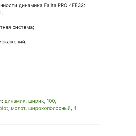
нности динамика FailtalPRO 4FE32:
;
тная система;
искажений;
и:
динамик
,
ширик
,
100
,
olot
,
молот
,
широкополосный
,
4