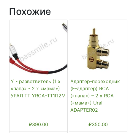
Похожие
Y - разветвитель (1 х
Адаптер-переходник
«папа» - 2 х «мама»)
(F-адаптер) RCA
УРАЛ ТТ YRCA-ТТ1П2М
(«папа») – 2 x RCA
(«мама») Ural
ADAPTER02
₽
390.00
₽
350.00