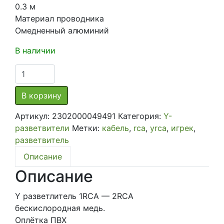
0.3 м
Материал проводника
Омедненный алюминий
В наличии
Количество
товара
Y
В корзину
разветвитель
Артикул:
2302000049491
Категория:
Y-
1rca(папа)-2rca(мама)
разветвители
Метки:
кабель
,
rca
,
yrca
,
игрек
,
DL
разветвитель
Audio
Barracuda
Описание
YRCA
Описание
1F2M
Y разветлитель 1RCA — 2RCA
бескислородная медь.
Оплётка ПВХ