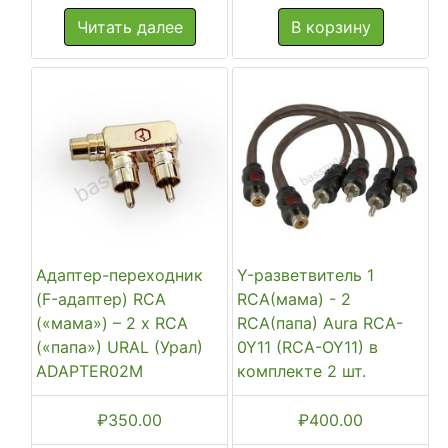
Читать далее
В корзину
Адаптер-переходник
Y-разветвитель 1
(F-адаптер) RCA
RCA(мама) - 2
(«мама») – 2 x RCA
RCA(папа) Aura RCA-
(«папа») URAL (Урал)
0Y11 (RCA-OY11) в
ADAPTER02M
комплекте 2 шт.
₽
350.00
₽
400.00