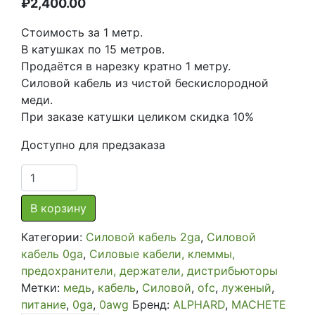
₽
2,400.00
Стоимость за 1 метр.
В катушках по 15 метров.
Продаётся в нарезку кратно 1 метру.
Силовой кабель из чистой бескислородной
меди.
При заказе катушки целиком скидка 10%
Доступно для предзаказа
Количество
товара
Кабель
В корзину
силовой
Категории:
Силовой кабель 2ga
,
Силовой
Deaf
кабель 0ga
,
Силовые кабели, клеммы,
Bounce
предохранители, держатели, дистрибьюторы
Machete
Метки:
медь
,
кабель
,
Силовой
,
ofc
,
луженый
,
MPC-
питание
,
0ga
,
0awg
Бренд:
ALPHARD
,
MACHETE
0Ga