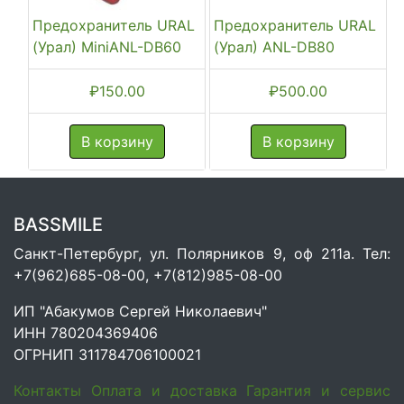
Предохранитель URAL
Предохранитель URAL
(Урал) MiniANL-DB60
(Урал) ANL-DB80
₽
150.00
₽
500.00
В корзину
В корзину
BASSMILE
Санкт-Петербург, ул. Полярников 9, оф 211а. Тел:
+7(962)685-08-00, +7(812)985-08-00
ИП "Абакумов Сергей Николаевич"
ИНН 780204369406
ОГРНИП 311784706100021
Контакты
Оплата и доставка
Гарантия и сервис