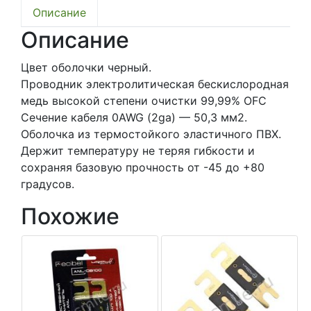
black
Описание
OFC
Описание
сечением
50,3
Цвет оболочки черный.
мм2
Проводник электролитическая бескислородная
(0AWG)
медь высокой степени очистки 99,99% OFC
Сечение кабеля 0AWG (2ga) — 50,3 мм2.
Оболочка из термостойкого эластичного ПВХ.
Держит температуру не теряя гибкости и
сохраняя базовую прочность от -45 до +80
градусов.
Похожие