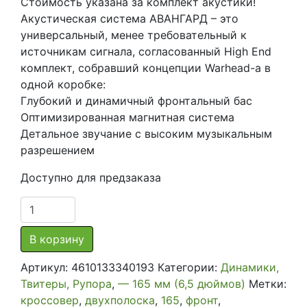
Стоимость указана за комплект акустики!
Акустическая система АВАНГАРД – это
универсальный, менее требовательный к
источникам сигнала, согласованный High End
комплект, собравший концепции Warhead-а в
одной коробке:
Глубокий и динамичный фронтальный бас
Оптимизированная магнитная система
Детальное звучание с высоким музыкальным
разрешением
Доступно для предзаказа
Количество
товара
Компонентная
В корзину
акустика
Артикул:
4610133340193
Категории:
Динамики,
Урал
Твитеры, Рупора
,
— 165 мм (6,5 дюймов)
Метки:
АС-
кроссовер
,
двухполоска
,
165
,
фронт
,
А1625К