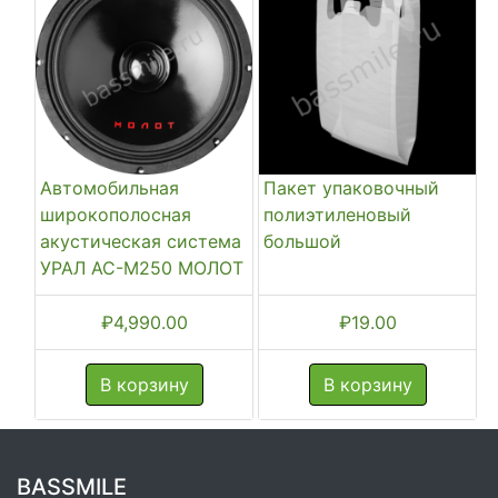
Автомобильная
Пакет упаковочный
широкополосная
полиэтиленовый
акустическая система
большой
УРАЛ АС-М250 МОЛОТ
₽
4,990.00
₽
19.00
В корзину
В корзину
BASSMILE