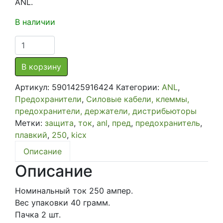
ANL.
В наличии
Количество
товара
Предохранитель
В корзину
Kicx
Артикул:
5901425916424
Категории:
ANL
,
ANL250P
Предохранители
,
Силовые кабели, клеммы,
предохранители, держатели, дистрибьюторы
Метки:
защита
,
ток
,
anl
,
пред
,
предохранитель
,
плавкий
,
250
,
kicx
Описание
Описание
Номинальный ток 250 ампер.
Вес упаковки 40 грамм.
Пачка 2 шт.