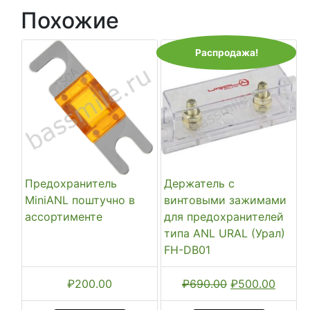
Похожие
Распродажа!
Предохранитель
Держатель с
MiniANL поштучно в
винтовыми зажимами
ассортименте
для предохранителей
типа ANL URAL (Урал)
FH-DB01
Первоначальн
Текущ
₽
200.00
₽
690.00
₽
500.00
цена
цена: