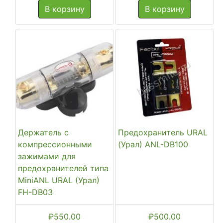
составляла
₽500.
В корзину
В корзину
₽690.00.
Держатель с
Предохранитель URAL
компрессионными
(Урал) ANL-DB100
зажимами для
предохранителей типа
MiniANL URAL (Урал)
FH-DB03
₽
550.00
₽
500.00