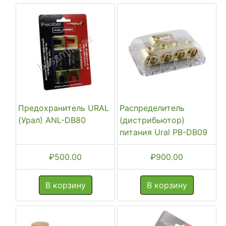
Предохранитель URAL
Распределитель
(Урал) ANL-DB80
(дистрибьютор)
питания Ural PB-DB09
₽
500.00
₽
900.00
В корзину
В корзину