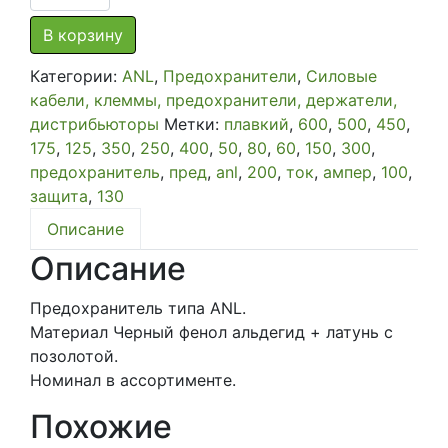
товара
Предохранитель
В корзину
типа
Категории:
ANL
,
Предохранители
,
Силовые
ANL
кабели, клеммы, предохранители, держатели,
-
дистрибьюторы
Метки:
плавкий
,
600
,
500
,
450
,
поштучно
175
,
125
,
350
,
250
,
400
,
50
,
80
,
60
,
150
,
300
,
предохранитель
,
пред
,
anl
,
200
,
ток
,
ампер
,
100
,
защита
,
130
Описание
Описание
Предохранитель типа ANL.
Материал Черный фенол альдегид + латунь с
позолотой.
Номинал в ассортименте.
Похожие