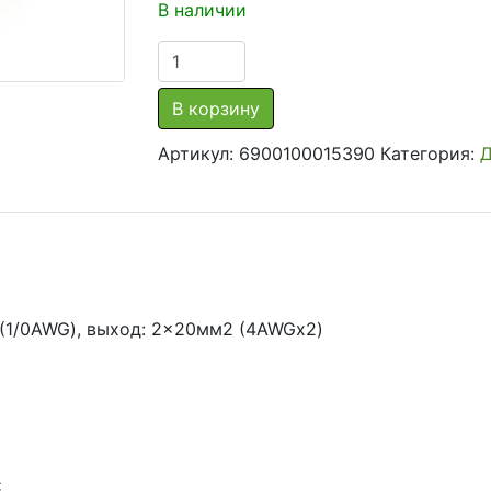
В наличии
Количество
товара
Распределитель
В корзину
(дистрибьютор)
Артикул:
6900100015390
Категория:
Д
питания
ACV
RM37-
1539
 (1/0AWG), выход: 2×20мм2 (4AWGx2)
C