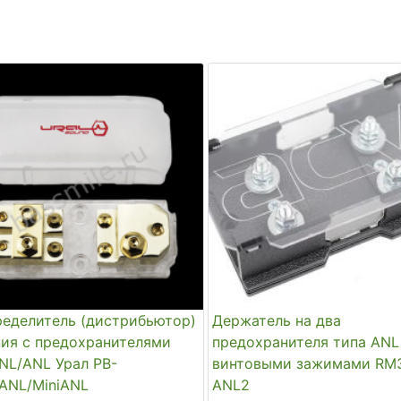
ределитель (дистрибьютор)
Держатель на два
ния c предохранителями
предохранителя типа ANL
NL/ANL Урал PB-
винтовыми зажимами RM
ANL/MiniANL
ANL2