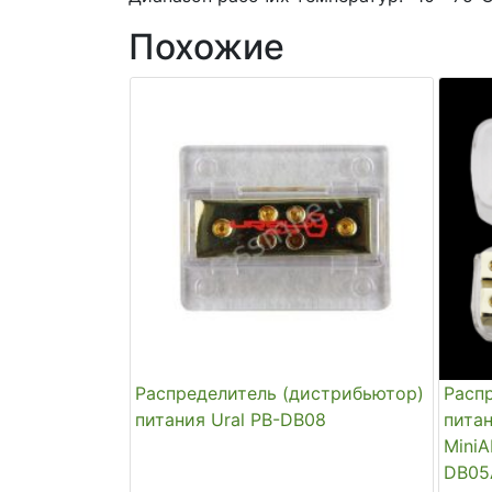
Похожие
Распределитель (дистрибьютор)
Расп
питания Ural PB-DB08
пита
MiniA
DB05