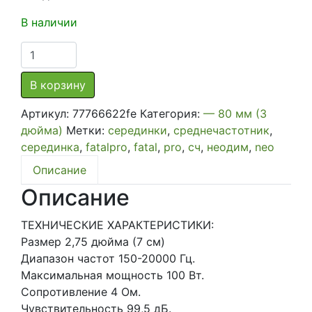
В наличии
Количество
товара
Широкополосная
В корзину
акустика
Артикул:
77766622fe
Категория:
— 80 мм (3
Faital-
дюйма)
Метки:
серединки
,
среднечастотник
,
PRO
серединка
,
fatalpro
,
fatal
,
pro
,
сч
,
неодим
,
neo
3FE22
Описание
Описание
ТЕХНИЧЕСКИЕ ХАРАКТЕРИСТИКИ:
Размер 2,75 дюйма (7 см)
Диапазон частот 150-20000 Гц.
Максимальная мощность 100 Вт.
Сопротивление 4 Ом.
Чувствительность 99,5 дБ.