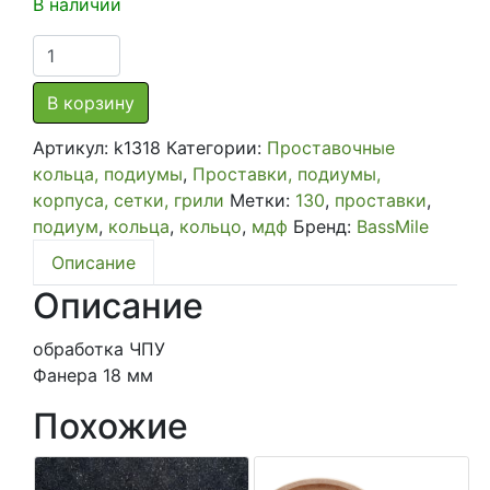
В наличии
Количество
товара
Проставочные
В корзину
кольца,
Артикул:
k1318
Категории:
Проставочные
пара,
кольца, подиумы
,
Проставки, подиумы,
в
корпуса, сетки, грили
Метки:
130
,
проставки
,
ассортименте
подиум
,
кольца
,
кольцо
,
мдф
Бренд:
BassMile
130
мм
Описание
узкое(фанера
Описание
18
мм)
обработка ЧПУ
Фанера 18 мм
Похожие