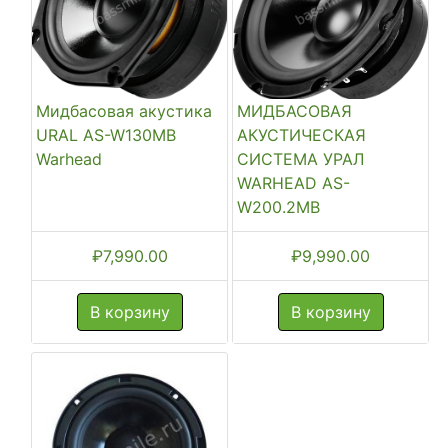
Мидбасовая акустика
МИДБАСОВАЯ
URAL AS-W130MB
АКУСТИЧЕСКАЯ
Warhead
СИСТЕМА УРАЛ
WARHEAD AS-
W200.2MB
₽
7,990.00
₽
9,990.00
В корзину
В корзину