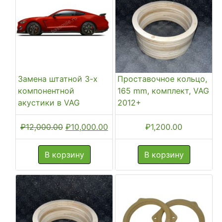
Замена штатной 3-х
Проставочное кольцо,
компонентной
165 mm, комплект, VAG
акустики в VAG
2012+
Первоначальная
Текущая
₽
12,000.00
₽
10,000.00
₽
1,200.00
цена
цена:
составляла
₽10,000.00.
В корзину
В корзину
₽12,000.00.