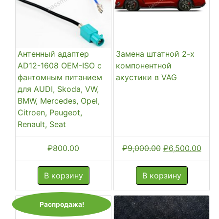
Антенный адаптер
Замена штатной 2-х
AD12-1608 OEM-ISO с
компонентной
фантомным питанием
акустики в VAG
для AUDI, Skoda, VW,
BMW, Mercedes, Opel,
Citroen, Peugeot,
Renault, Seat
Первоначальн
Тек
₽
800.00
₽
9,000.00
₽
6,500.00
цена
цена
составляла
₽6,5
В корзину
В корзину
₽9,000.00.
Распродажа!