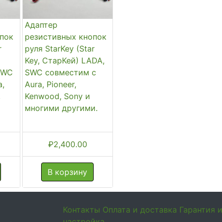
Адаптер
пок
резистивных кнопок
r
руля StarKey (Star
Key, СтарКей) LADA,
SWC
SWC совместим с
a,
Aura, Pioneer,
,
Kenwood, Sony и
многими другими.
₽
2,400.00
В корзину
Контакты
Оплата и доставка
Гарантия 
настройка