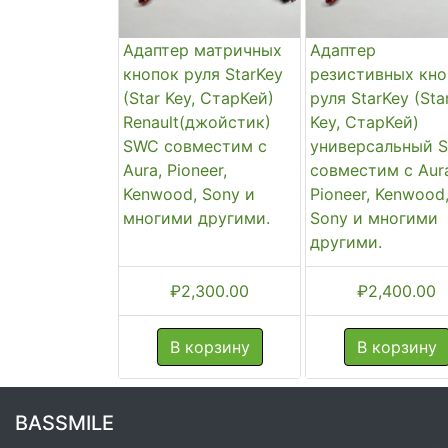
Адаптер матричных
Адаптер
кнопок руля StarKey
резистивных кно
(Star Key, СтарКей)
руля StarKey (Sta
Renault(джойстик)
Key, СтарКей)
SWC совместим с
универсальный 
Aura, Pioneer,
совместим с Aur
Kenwood, Sony и
Pioneer, Kenwood
многими другими.
Sony и многими
другими.
₽
2,300.00
₽
2,400.00
В корзину
В корзину
BASSMILE