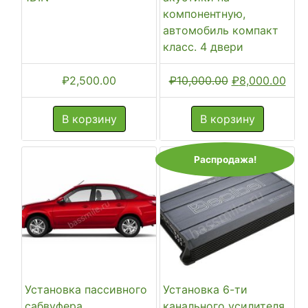
компонентную,
автомобиль компакт
класс. 4 двери
Первоначальн
Тек
₽
2,500.00
₽
10,000.00
₽
8,000.00
цена
цена
составляла
₽8,0
В корзину
В корзину
₽10,000.00.
Распродажа!
Установка пассивного
Установка 6-ти
сабвуфера
канального усилителя