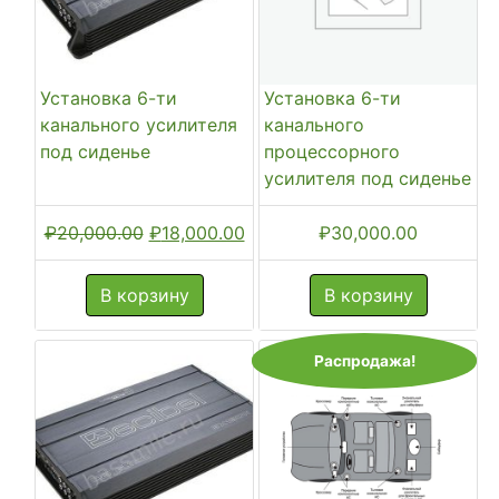
Установка 6-ти
Установка 6-ти
канального усилителя
канального
под сиденье
процессорного
усилителя под сиденье
Первоначальная
Текущая
₽
20,000.00
₽
18,000.00
₽
30,000.00
цена
цена:
составляла
₽18,000.00.
В корзину
В корзину
₽20,000.00.
Распродажа!