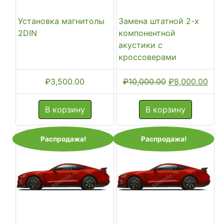
Установка магнитолы
Замена штатной 2-х
2DIN
компонентной
акустики с
кроссоверами
Первоначальн
Тек
₽
3,500.00
₽
10,000.00
₽
8,000.00
цена
цена
составляла
₽8,0
В корзину
В корзину
₽10,000.00.
Распродажа!
Распродажа!