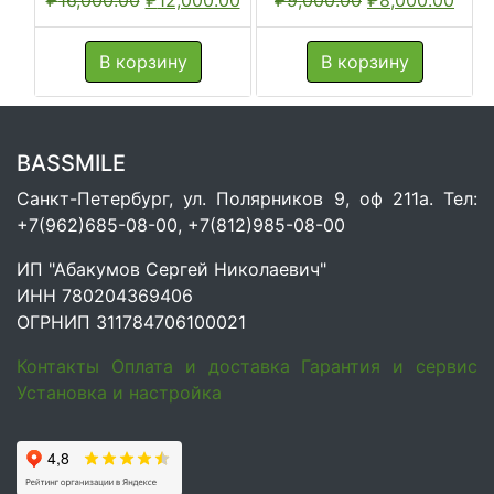
₽
16,000.00
₽
12,000.00
₽
9,000.00
₽
8,000.00
цена
цена:
цена
цена
составляла
₽12,000.00.
составляла
₽8,0
В корзину
В корзину
₽16,000.00.
₽9,000.00.
BASSMILE
Санкт-Петербург, ул. Полярников 9, оф 211а. Тел:
+7(962)685-08-00, +7(812)985-08-00
ИП "Абакумов Сергей Николаевич"
ИНН 780204369406
ОГРНИП 311784706100021
Контакты
Оплата и доставка
Гарантия и сервис
Установка и настройка