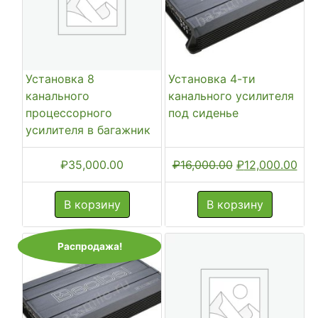
Установка 8
Установка 4-ти
канального
канального усилителя
процессорного
под сиденье
усилителя в багажник
Первоначальн
Тек
₽
35,000.00
₽
16,000.00
₽
12,000.00
цена
цен
составляла
₽12
В корзину
В корзину
₽16,000.00.
Распродажа!