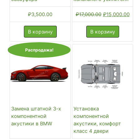
Первоначальн
Тек
₽
3,500.00
₽
17,000.00
₽
15,000.00
цена
цен
составляла
₽15
В корзину
В корзину
₽17,000.00.
Распродажа!
Замена штатной 3-х
Установка
компонентной
компонентной
акустики в BMW
акустики, комфорт
класс 4 двери