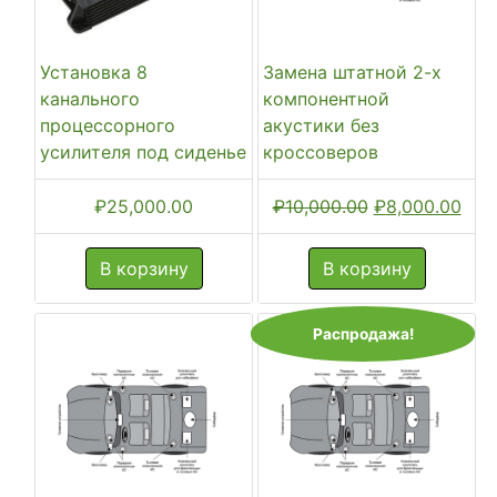
Установка 8
Замена штатной 2-х
канального
компонентной
процессорного
акустики без
усилителя под сиденье
кроссоверов
Первоначальн
Тек
₽
25,000.00
₽
10,000.00
₽
8,000.00
цена
цена
составляла
₽8,0
В корзину
В корзину
₽10,000.00.
Распродажа!