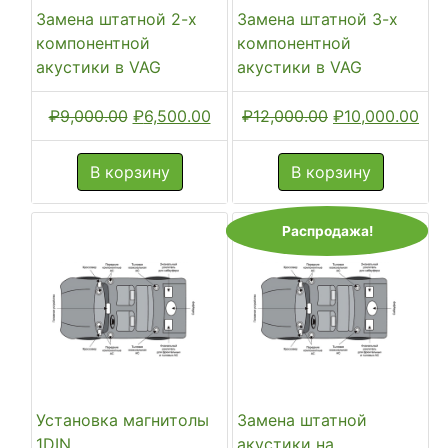
Замена штатной 2-х
Замена штатной 3-х
компонентной
компонентной
акустики в VAG
акустики в VAG
Первоначальная
Текущая
Первоначальн
Тек
₽
9,000.00
₽
6,500.00
₽
12,000.00
₽
10,000.00
цена
цена:
цена
цен
составляла
₽6,500.00.
составляла
₽10
В корзину
В корзину
₽9,000.00.
₽12,000.00.
Распродажа!
Установка магнитолы
Замена штатной
1DIN
акустики на