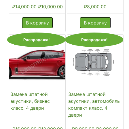
Первоначальная
Текущая
₽
14,000.00
₽
10,000.00
₽
8,000.00
цена
цена:
составляла
₽10,000.00.
В корзину
В корзину
₽14,000.00.
Распродажа!
Распродажа!
Замена штатной
Замена штатной
акустики, бизнес
акустики, автомобиль
класс. 4 двери
компакт класс. 4
двери
Первоначальная
Текущая
Первоначальн
Тек