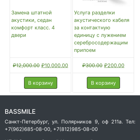
Замена штатной
Услуга разделки
акустики, седан
акустического кабеля
комфорт класс. 4
за контактную
двери
единицу с лужением
серебросодержащим
припоем
Первоначальная
Текущая
Первоначальн
Текущ
₽
12,000.00
₽
10,000.00
₽
300.00
₽
200.00
цена
цена:
цена
цена:
составляла
₽10,000.00.
составляла
₽200.
В корзину
В корзину
₽12,000.00.
₽300.00.
BASSMILE
Санкт-Петербург, ул. Полярников 9, оф 211а. Тел:
+7(962)685-08-00, +7(812)985-08-00