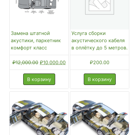
Замена штатной
Услуга сборки
акустики, паркетник
акустического кабеля
комфорт класс
в оплётку до 5 метров.
Первоначальная
Текущая
₽
12,000.00
₽
10,000.00
₽
200.00
цена
цена:
составляла
₽10,000.00.
В корзину
В корзину
₽12,000.00.